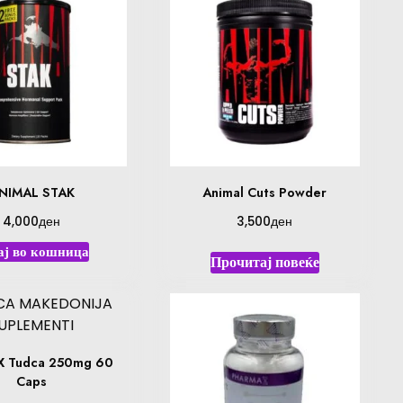
NIMAL STAK
Animal Cuts Powder
ден
ден
4,000
3,500
ај во кошница
Прочитај повеќе
X Tudca 250mg 60
Caps