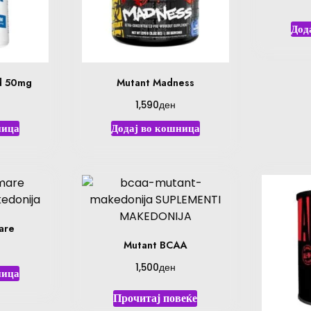
Дод
d 50mg
Mutant Madness
ден
1,590
ница
Додај во кошница
are
Mutant BCAA
ден
1,500
ница
Прочитај повеќе