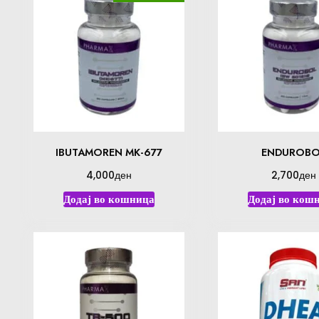
IBUTAMOREN MK-677
ENDUROBO
ден
ден
4,000
2,700
Додај во кошница
Додај во кош