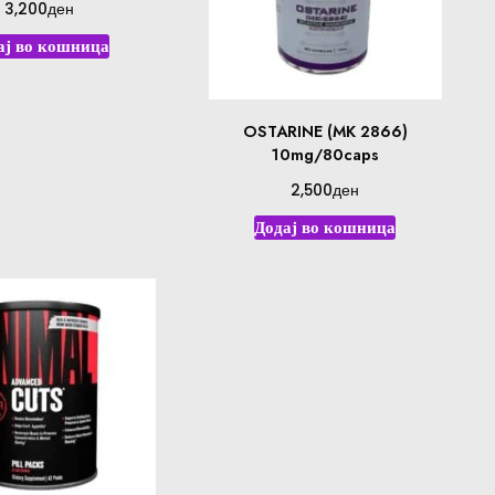
ден
3,200
ај во кошница
OSTARINE (MK 2866)
10mg/80caps
ден
2,500
Додај во кошница