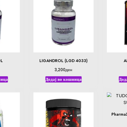
L
LIGANDROL (LGD 4033)
A
ден
3,200
ница
Додај во кошница
Дод
Pharma