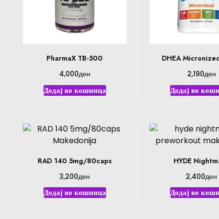
PharmaX TB-500
DHEA Micronize
ден
ден
4,000
2,190
Додај во кошница
Додај во кош
RAD 140 5mg/80caps
HYDE Nightm
ден
ден
3,200
2,400
Додај во кошница
Додај во кош