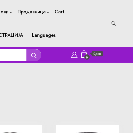
дови
Продавница
Cart
СТРАЦИЈА
Languages
0ден
0