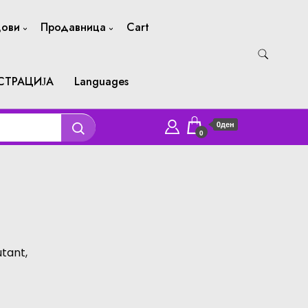
дови
Продавница
Cart
СТРАЦИЈА
Languages
0ден
0
tant,