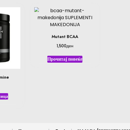
Mutant BCAA
ден
1,500
Прочитај повеќе
amine
ница