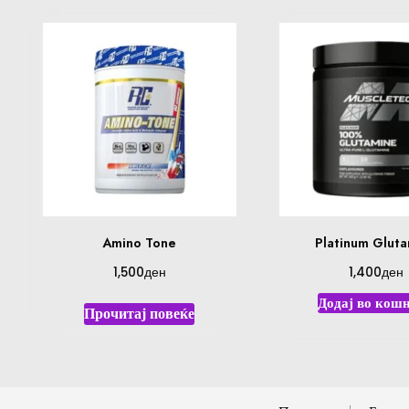
Amino Tone
Platinum Glut
ден
ден
1,500
1,400
Додај во кош
Прочитај повеќе