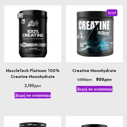
Купи!
MuscleTech Platinum 100%
Creatine Monohydrate
Creatine Monohydrate
ден
800
ден
1,000
ден
2,190
Додај во кошница
Додај во кошница