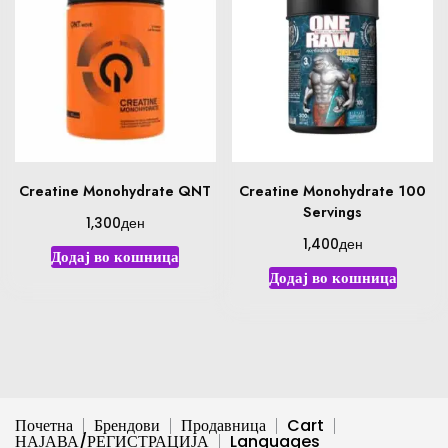
Creatine Monohydrate QNT
Creatine Monohydrate 100
Servings
ден
1,300
ден
1,400
Додај во кошница
Додај во кошница
Почетна
Брендови
Продавница
Cart
НАЈАВА/РЕГИСТРАЦИЈА
Languages