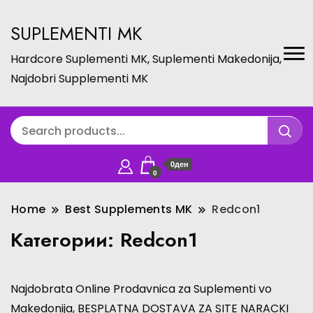
SUPLEMENTI MK
Hardcore Suplementi MK, Suplementi Makedonija,
Najdobri Supplementi MK
0ден
0
Home
Best Supplements MK
Redcon1
Категории:
Redcon1
Najdobrata Online Prodavnica za Suplementi vo
Makedonija, BESPLATNA DOSTAVA ZA SITE NARACKI