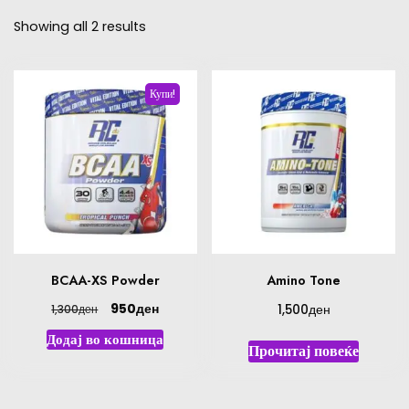
Showing all 2 results
Купи!
BCAA-XS Powder
Amino Tone
ден
ден
950
ден
1,500
1,300
Додај во кошница
Прочитај повеќе