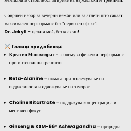
менталната стабилност за време на најжестоките тренинзи.
Совршен избор за вечерни вежби или за атлети што сакаат
максимален перформанс без “нервозен ефект”.
Dr. Jekyll
– целата моќ, без кофеин!
Главни придобивки:
Креатин Монохидрат
– зголемува физички перформанс
при интензивни тренинзи
Beta-Alanine
– помага при зголемување на
издржливоста и одложување на заморот
Choline Bitartrate
– поддржува концентрација и
ментален фокус
Ginseng & KSM-66® Ashwagandha
– природна