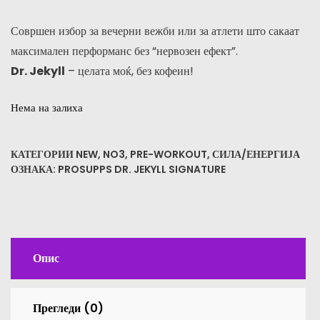
Совршен избор за вечерни вежби или за атлети што сакаат
максимален перформанс без “нервозен ефект”.
Dr. Jekyll
– целата моќ, без кофеин!
Нема на залиха
КАТЕГОРИИ
NEW
,
NO3
,
PRE-WORKOUT
,
СИЛА/ЕНЕРГИЈА
ОЗНАКА:
PROSUPPS DR. JEKYLL SIGNATURE
Опис
Прегледи (0)