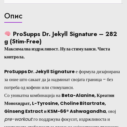
Опис
ProSupps Dr. Jekyll Signature – 282
g (Stim-Free)
Максимална издржливост. Нула стимуланси. Чиста
контрола.
ProSupps Dr. Jekyll Signature
е формула дизајнирана
за оние што сакаат да ја надминат својата граница – без
потреба од кофеин или стимуланси.
Со уникатна комбинација на
Beta-Alanine, Креатин
Монохидрат, L-Tyrosine, Choline Bitartrate,
Ginseng Extract и KSM-66® Ashwagandha
, овој
pre-workout
го поддржува фокусот, издржливоста и