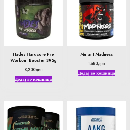
Hades Hardcore Pre
Mutant Madness
Workout Booster 395g
ден
1,590
ден
3,200
Додај во кошница
Додај во кошница