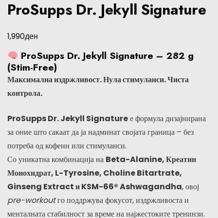
ProSupps Dr. Jekyll Signature
ден
1,990
ProSupps Dr. Jekyll Signature – 282 g
(Stim-Free)
Максимална издржливост. Нула стимуланси. Чиста
контрола.
ProSupps Dr. Jekyll Signature
е формула дизајнирана
за оние што сакаат да ја надминат својата граница – без
потреба од кофеин или стимуланси.
Со уникатна комбинација на
Beta-Alanine, Креатин
Монохидрат, L-Tyrosine, Choline Bitartrate,
Ginseng Extract и KSM-66® Ashwagandha
, овој
pre-workout
го поддржува фокусот, издржливоста и
менталната стабилност за време на најжестоките тренинзи.