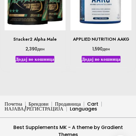
Stacker2 Alpha Male
APPLIED NUTRITION AAKG
ден
ден
2,390
1,590
Додај во кошница
Додај во кошница
Почетна
Брендови
Продавница
Cart
НАЈАВА/РЕГИСТРАЦИЈА
Languages
Best Supplements MK - A theme by Gradient
Themes